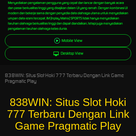
Menyediakan pengalaman pengguna yang cepat dan lancar dengan banyak acara
dan pasar berkualitas tinggi yang disajikan dalam UI yang ramah. Dengan kombinasi UI
modern dan bekerja sama dengan penyedia data olahraga utama untuk menyediakan
umpan data resmi tercepat, IM (Inplay Matrix) SPORTS tidak hanya menyediakan
taruhan olahraga berkualitas tinggi dan dapat diandalkan, tetapi juga menyediakan
pengalaman taruhan olahraga kelas dunia.
Mobile View
Desktop View
838WIN: Situs Slot Hoki 777 Terbaru Dengan Link Game
Pragmatic Play
838WIN: Situs Slot Hoki
777 Terbaru Dengan Link
Game Pragmatic Play