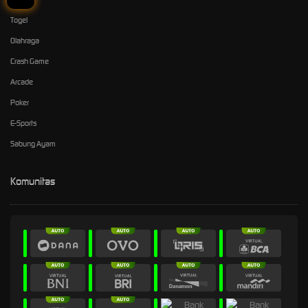
Togel
Olahraga
Crash Game
Arcade
Poker
E-Sports
Sabung Ayam
Komunitas