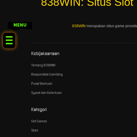
838WIN: Situs Slot
MENU
838WIN
merupakan situs game provider
Kebijaksanaan
Tentang 838WIN
Responsible Gambling
Pusat Bantuan
Syarat dan Ketentuan
Kategori
Hot Games
Slots