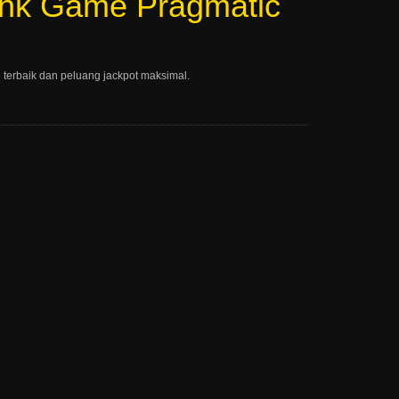
Link Game Pragmatic
 terbaik dan peluang jackpot maksimal.