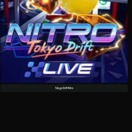
Tokyo Drift Nitro