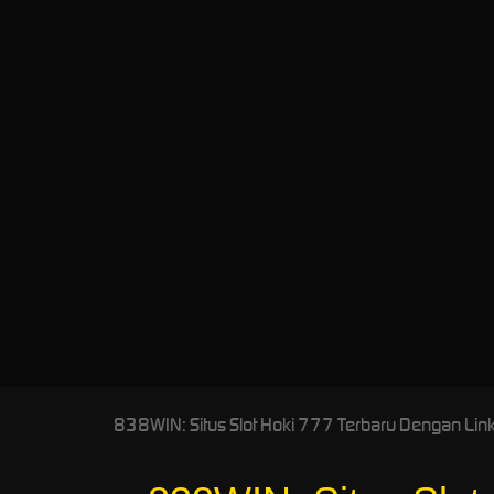
838WIN: Situs Slot Hoki 777 Terbaru Dengan Lin