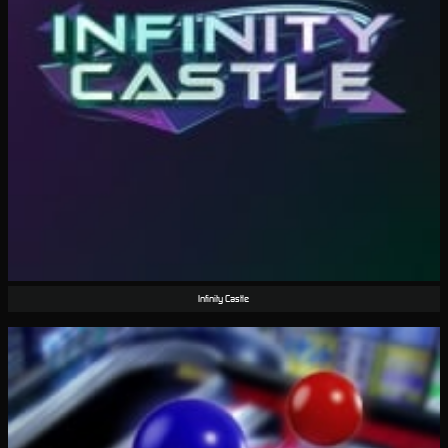
Infinity Castle