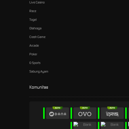
Live Casino
Race
Togel
Olahraga
Crash Game
Arcade
Poker
E-Sports
Sabung Ayam
Komunitas