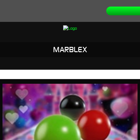
MARBLEX