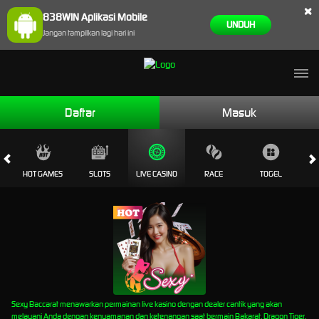
×
838WIN Aplikasi Mobile
UNDUH
Jangan tampilkan lagi hari ini
Daftar
Masuk
HOT GAMES
SLOTS
LIVE CASINO
RACE
TOGEL
OL
Sexy Baccarat menawarkan permainan live kasino dengan dealer cantik yang akan
melayani Anda dengan kenyamanan dan ketenangan saat bermain Bakarat, Dragon Tiger,