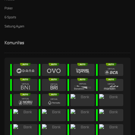
Poker
E-Sports
Sabung Ayam
Komunitas