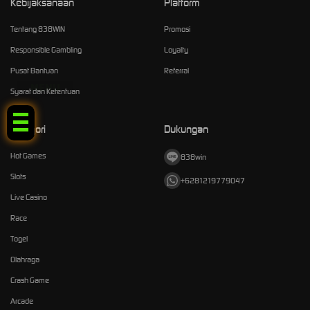
Kebijaksanaan
Platform
Tentang 838WIN
Promosi
Responsible Gambling
Loyalty
Pusat Bantuan
Referral
MENU
Syarat dan Ketentuan
Kategori
Dukungan
Hot Games
838win
Slots
+6281219779047
Live Casino
Race
Togel
Olahraga
Crash Game
Arcade