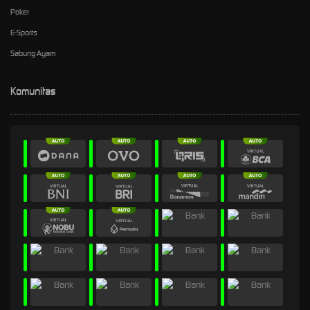
Poker
E-Sports
Sabung Ayam
Komunitas