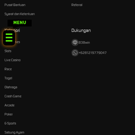
Pusat Bantuan
Referral
Syarat dan Ketentuan
MENU
Kategori
Dukungan
Hot Games
838win
Slots
+6281219779047
Live Casino
Race
Togel
Olahraga
Crash Game
Arcade
Poker
E-Sports
Sabung Ayam