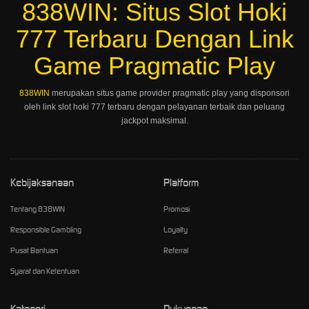
838WIN: Situs Slot Hoki
777 Terbaru Dengan Link
Game Pragmatic Play
838WIN
merupakan situs game provider pragmatic play yang disponsori
oleh link slot hoki 777 terbaru dengan pelayanan terbaik dan peluang
jackpot maksimal.
Kebijaksanaan
Platform
Tentang 838WIN
Promosi
Responsible Gambling
Loyalty
Pusat Bantuan
Referral
Syarat dan Ketentuan
Kategori
Dukungan