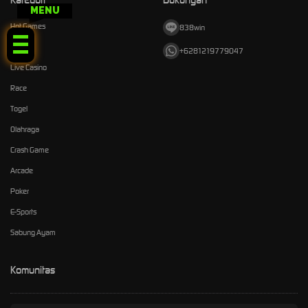
MENU
Hot Games
838win
Slots
+6281219779047
Live Casino
Race
Togel
Olahraga
Crash Game
Arcade
Poker
E-Sports
Sabung Ayam
Komunitas