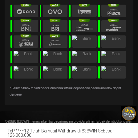
* Selama bank maintenance dan bank offline deposit dan penarikan tidak dapat
diproses
©2026 838WIN menawarkan berbagai macam provider pilihan terbaik dan didukung oleh
Layanan Pelanggan profesional 24/7 yang siap melayani Anda.
Tet*****12 Telah Berhasil Withdraw di 838WIN Sebesar
126.000.000