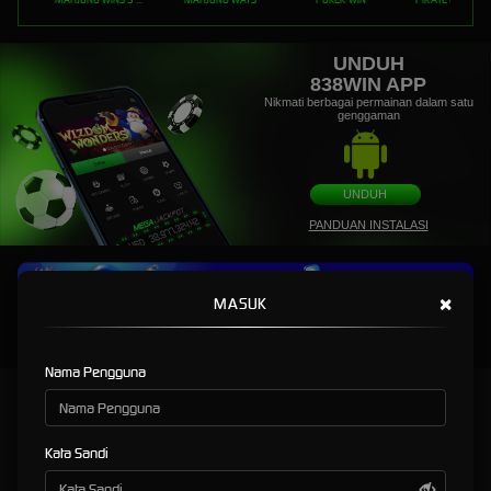
UNDUH
838WIN APP
Nikmati berbagai permainan dalam satu
genggaman
UNDUH
PANDUAN INSTALASI
×
MASUK
Nama Pengguna
838WIN: Situs Slot Hoki 777 Terbaru Dengan Link Game
Pragmatic Play
Kata Sandi