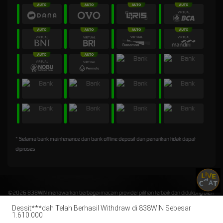
* Selama bank maintenance dan bank offline deposit dan penarikan tidak dapat
diproses
©2026 838WIN menawarkan berbagai macam provider pilihan terbaik dan didukung oleh
Layanan Pelanggan profesional 24/7 yang siap melayani Anda.
Dessit***dah Telah Berhasil Withdraw di 838WIN Sebesar
1.610.000