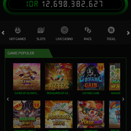
IDR
12,690,382,627
HOT GAMES
SLOTS
LIVE CASINO
RACE
TOGEL
OL
GAME POPULER
GATES OF OLYMPUS POP
TREASURES OF AZTEC
GOYANG GAIB
MAHJONG MAX
MAHJONG WINS 3 – BLACK SCATTER
MAHJONG WAYS
POKER WIN
PIRATE QUEST 1