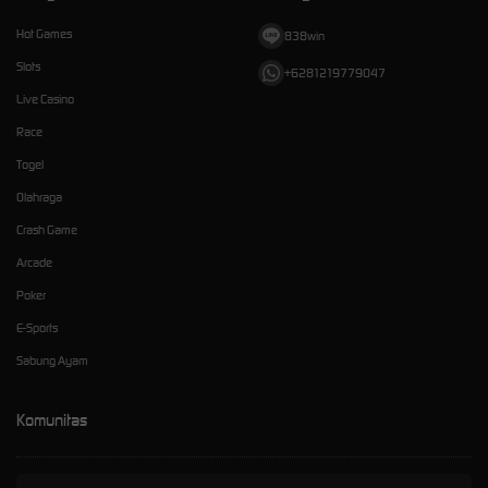
Hot Games
838win
Slots
+6281219779047
Live Casino
Race
Togel
Olahraga
Crash Game
Arcade
Poker
E-Sports
Sabung Ayam
Komunitas