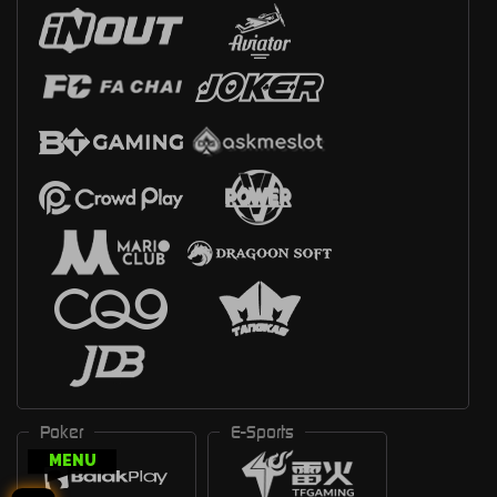
Poker
E-Sports
MENU