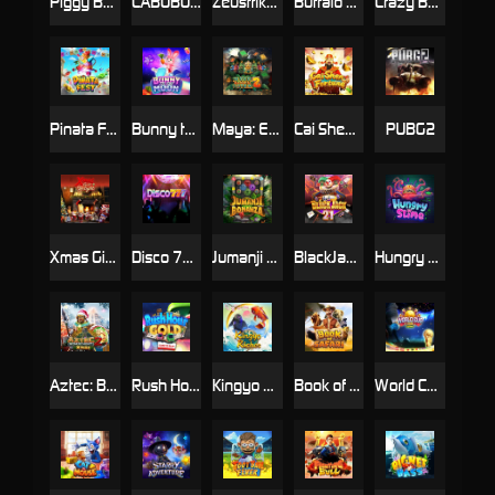
Piggy Bank Gold 2
LABUBU: Fall In Wild
Zeustrike Xmas
Buffalo Rush
Crazy Bounty: Jackpot
Pinata Fest
Bunny to the Moon
Maya: Elemental Totem 2
Cai Shen Fortune
PUBG2
Xmas Gift Delight
Disco 777
Jumanji Bonanza
BlackJack21
Hungry Slime
Aztec: Bonus Hunt 2 Xmas
Rush Hour Gold
Kingyo Riches
Book of Safari
World Cup Final