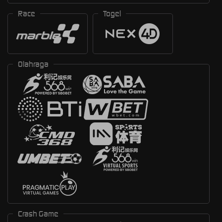
Race
Togel
Olahraga
Crash Game