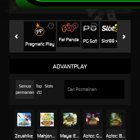
i
i
i
i
i
Facha
Fat Panda
Slot88 x PP
PG Soft
Pragmatic Play
ADVANTPLAY
Semua
Top
Slots
permainan
20
Zeustrike
Mahjong Roar
Maya: Elemental Totem
Aztec: Gold Temple
Aztec: Bonus Hunt 2