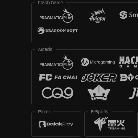
Crash Game
Arcade
Poker
E-Sports