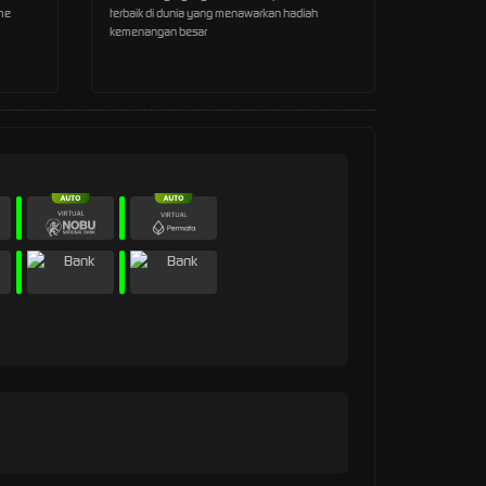
ame
terbaik di dunia yang menawarkan hadiah
kemenangan besar