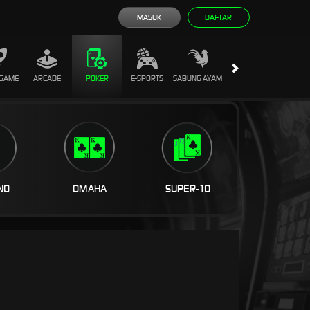
MASUK
DAFTAR
 GAME
ARCADE
POKER
E-SPORTS
SABUNG AYAM
PROMOSI
NO
OMAHA
SUPER-10