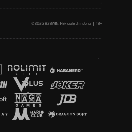
©2026 838WIN. Hak cipta dilindungi | 18+