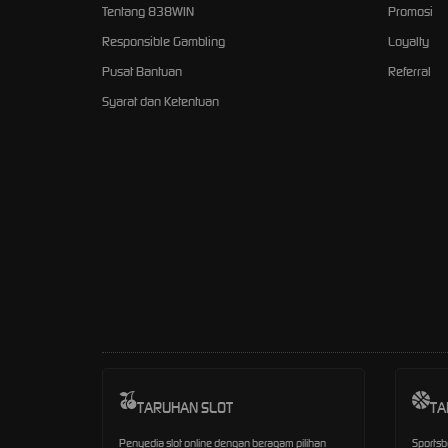
Tentang 838WIN
Promosi
Responsible Gambling
Loyalty
Pusat Bantuan
Referral
Syarat dan Ketentuan
TARUHAN SLOT
TA
Penyedia slot online dengan beragam pilihan
Sportsb