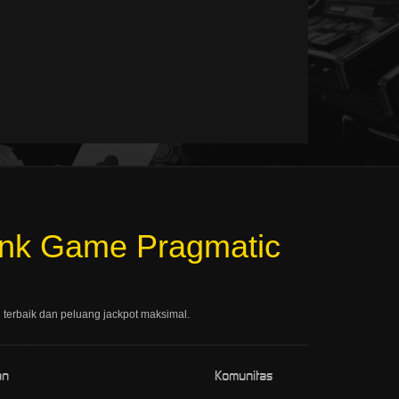
Link Game Pragmatic
 terbaik dan peluang jackpot maksimal.
an
Komunitas