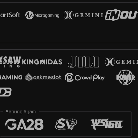
Sabung Ayam