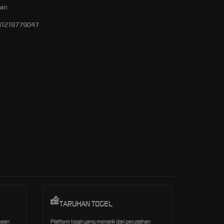
in
81219779047
TARUHAN TOGEL
haan
Platform togel yang menarik dari perusahan