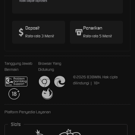
tidak dapat diproses
Deposit
Penarikan
Rata-rata 3 Menit
Rata-rata 5 Menit
Tanggung Jawab
Browser Yang
Bermain
Didukung
©2026 838WIN. Hak cipta
dilindungi | 18+
Platform Penyedia Layanan
Slots