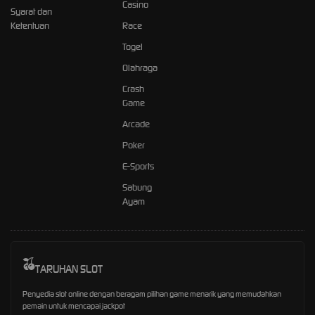
Casino
Syarat dan
Ketentuan
Race
Togel
Olahraga
Crash
Game
Arcade
Poker
E-Sports
Sabung
Ayam
TARUHAN SLOT
Penyedia slot online dengan beragam pilihan game menarik yang memudahkan
pemain untuk mencapai jackpot