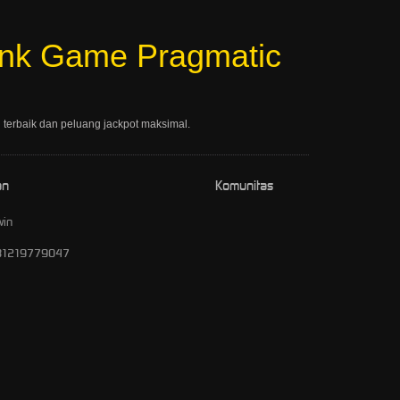
Link Game Pragmatic
 terbaik dan peluang jackpot maksimal.
an
Komunitas
in
81219779047