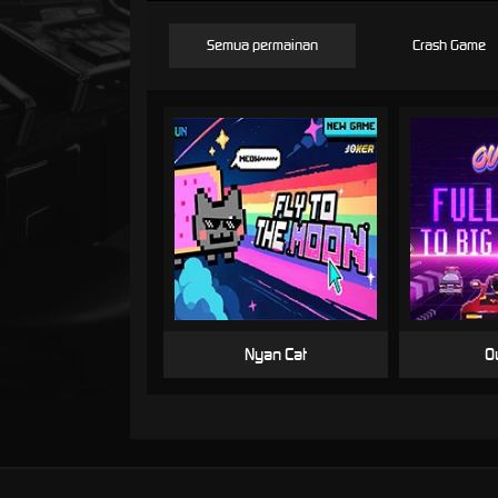
Semua permainan
Crash Game
Nyan Cat
O