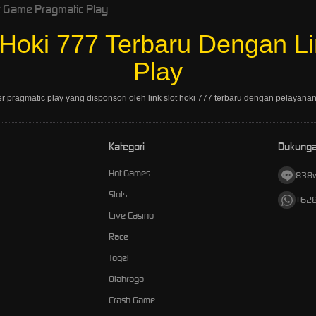
k Game Pragmatic Play
 Hoki 777 Terbaru Dengan 
Play
 pragmatic play yang disponsori oleh link slot hoki 777 terbaru dengan pelayanan
Kategori
Dukung
Hot Games
838w
Slots
+62
Live Casino
Race
Togel
Olahraga
Crash Game