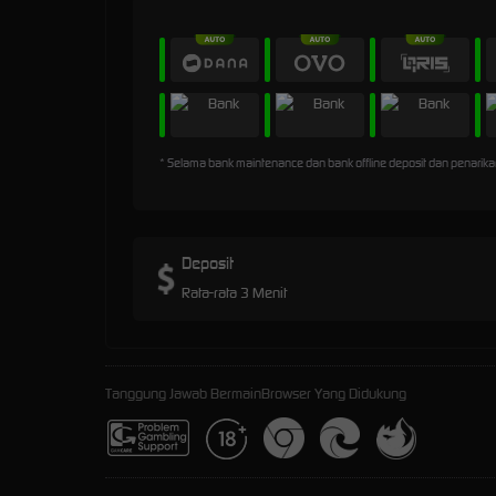
* Selama bank maintenance dan bank offline deposit dan penarikan
Deposit
Rata-rata 3 Menit
Tanggung Jawab Bermain
Browser Yang Didukung