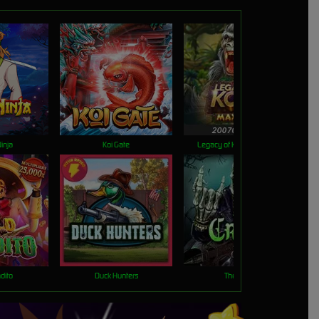
inja
Koi Gate
Legacy of Kong Maxways
dito
Duck Hunters
The Crypt