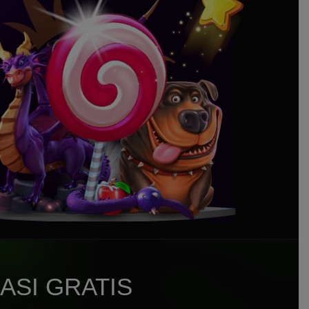
ASI GRATIS