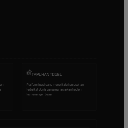
TARUHAN TOGEL
aan
Platform togel yang menarik dari perusahan
e
terbaik di dunia yang menawarkan hadiah
kemenangan besar