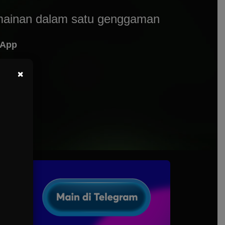
rmainan dalam satu genggaman
 App
stalasi
×