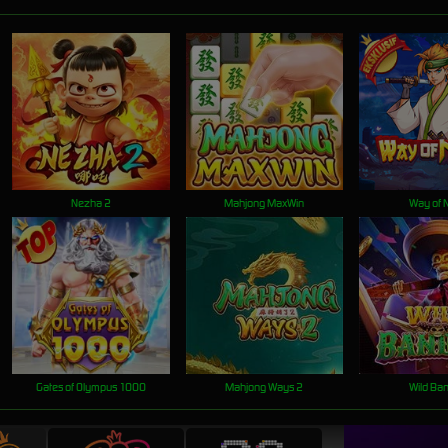
Nezha 2
Mahjong MaxWin
Way of N
Gates of Olympus 1000
Mahjong Ways 2
Wild Ban