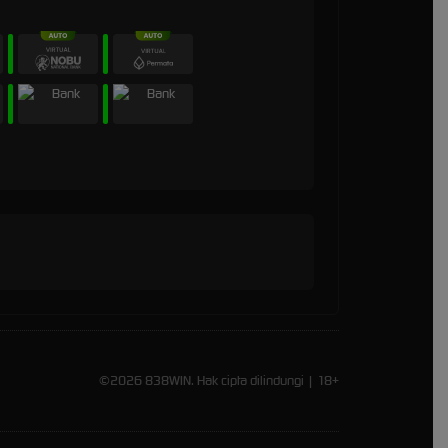
©2026 838WIN. Hak cipta dilindungi | 18+