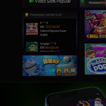
Video Slots Popular
PEMENANG MESIN SLOT
b****2
IDR
1,019,100.00
Gates of Olympus Super
Scatter
tonyagu****3
IDR
994,600.00
Mahjong Ways 2
ho****9
IDR
984,800.00
Mahjong Ways
keplek****g
IDR
843,240.00
Gates of Olympus 1000
na****a
IDR
732,760.00
Starlight Princess Super Scatter