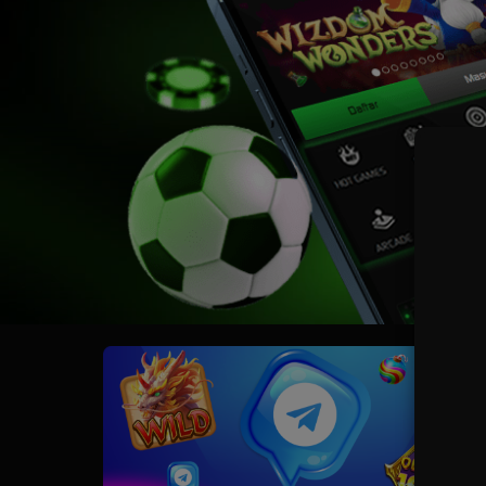
ris****i
IDR
662,300.00
Starlight Princess Super Scatter
b****2
IDR
590,400.00
Gates of Olympus Super
Scatter
raj****b
IDR
588,420.00
Mahjong Ways
afdalfa****2
IDR
439,650.00
Mahjong Wins 3 – Black
Scatter
4ld****i
IDR
438,000.00
Gates of Olympus 1000