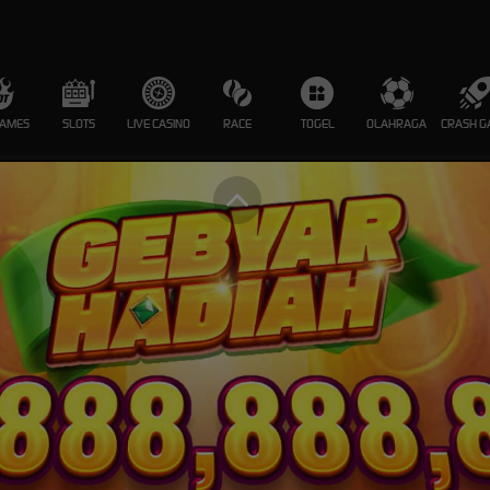
GAMES
SLOTS
LIVE CASINO
RACE
TOGEL
OLAHRAGA
CRASH 