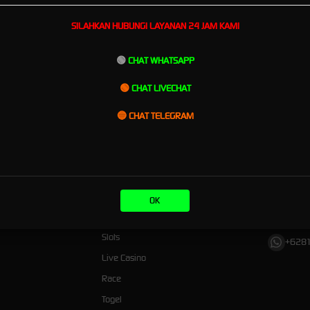
SILAHKAN HUBUNGI LAYANAN 24 JAM KAMI
 Game Pragmatic Play
🟢
CHAT WHATSAPP
 Hoki 777 Terbaru Dengan L
🟢
CHAT LIVECHAT
Play
🔵
CHAT TELEGRAM
ragmatic play yang disponsori oleh link slot hoki 777 terbaru dengan pelayanan 
Kategori
Dukunga
OK
Hot Games
838wi
Slots
+628
Live Casino
Race
Togel