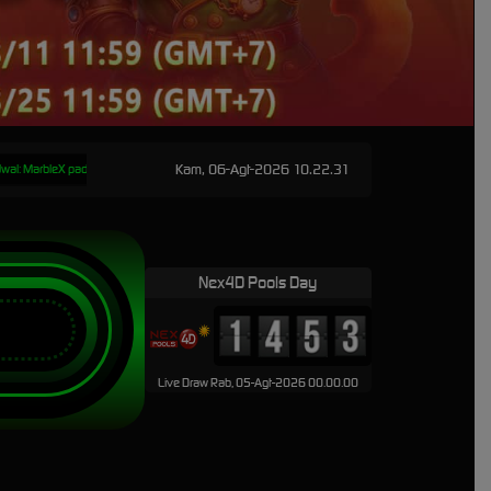
Kam, 06-Agt-2026 10.22.31
eX pada 31-Jul-2026 dari 00.00.00 sampai 31-Jul-2027 00.00.00. Selama waktu ini, MarbleX pe
Nex4D Pools Day
Live Draw Rab, 05-Agt-2026 00.00.00