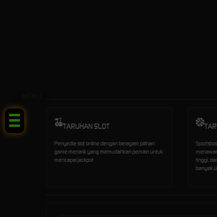
MENU
TARUHAN SLOT
TAR
Penyedia slot online dengan beragam pilihan
Sportsboo
game menarik yang memudahkan pemain untuk
menawark
mencapai jackpot
tinggi, d
banyak u