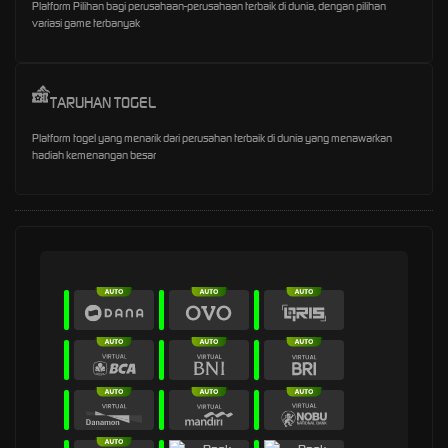
Platform Pilihan bagi perusahaan-perusahaan terbaik di dunia, dengan pilihan
variasi game terbanyak
TARUHAN TOGEL
Platform togel yang menarik dari perusahan terbaik di dunia yang menawarkan
hadiah kemenangan besar