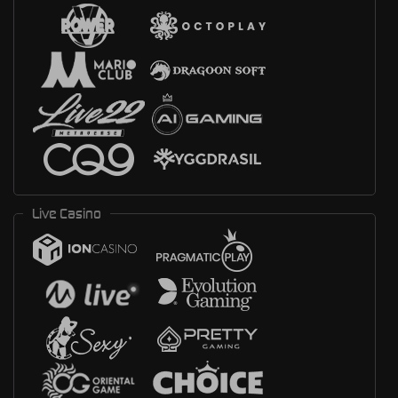
Live Casino