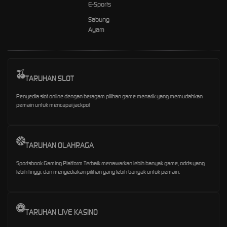
E-Sports
Sabung
Ayam
TARUHAN SLOT
Penyedia slot online dengan beragam pilihan game menarik yang memudahkan
pemain untuk mencapai jackpot
TARUHAN OLAHRAGA
Sportsbook Gaming Platform Terbaik menawarkan lebih banyak game, odds yang
lebih tinggi, dan menyediakan pilihan yang lebih banyak untuk pemain.
TARUHAN LIVE KASINO