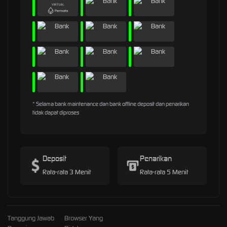
* Selama bank maintenance dan bank offline deposit dan penarikan
tidak dapat diproses
Deposit
Penarikan
Rata-rata 3 Menit
Rata-rata 5 Menit
Tanggung Jawab
Browser Yang