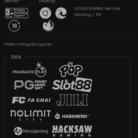
Bermain
Didukung
©2026 838WIN. Hak cipta
dilindungi | 18+
Platform Penyedia Layanan
Slots