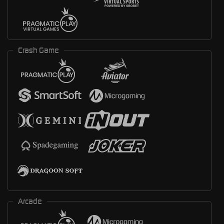
Crash Game
Arcade