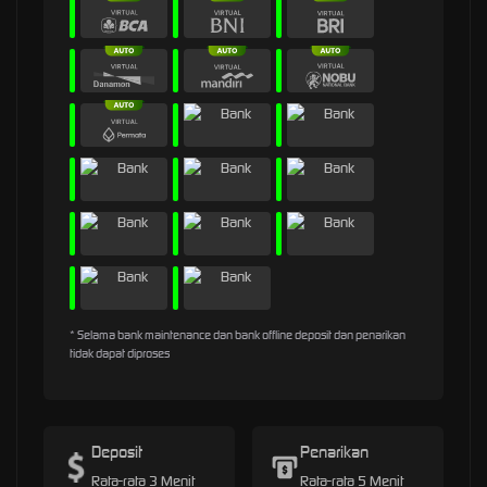
* Selama bank maintenance dan bank offline deposit dan penarikan
tidak dapat diproses
Deposit
Penarikan
Rata-rata 3 Menit
Rata-rata 5 Menit