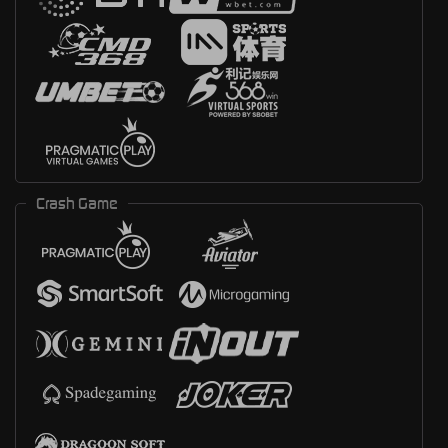
Crash Game