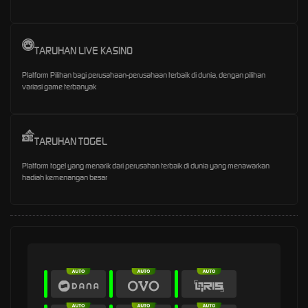
TARUHAN LIVE KASINO
Platform Pilihan bagi perusahaan-perusahaan terbaik di dunia, dengan pilihan
variasi game terbanyak
TARUHAN TOGEL
Platform togel yang menarik dari perusahan terbaik di dunia yang menawarkan
hadiah kemenangan besar