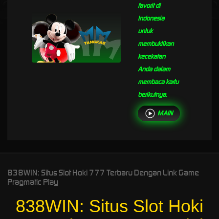
favorit di
Indonesia
untuk
membuktikan
kecekatan
Anda dalam
membaca kartu
berikutnya.
MAIN
838WIN: Situs Slot Hoki 777 Terbaru Dengan Link Game
Pragmatic Play
838WIN: Situs Slot Hoki