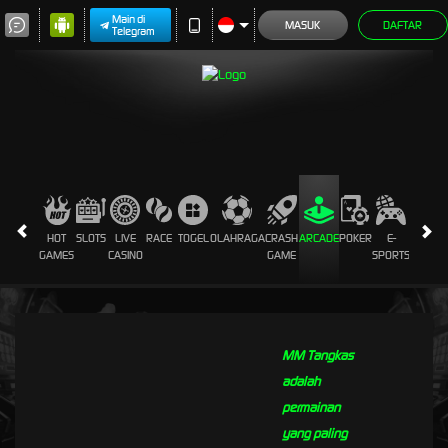
Main di
MASUK
DAFTAR
Telegram
HOT
SLOTS
LIVE
RACE
TOGEL
OLAHRAGA
CRASH
ARCADE
POKER
E-
SABUN
GAMES
CASINO
GAME
SPORTS
AYAM
MM Tangkas
adalah
permainan
yang paling