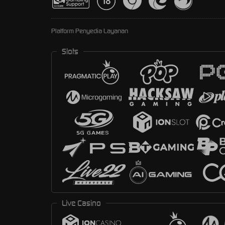
Platform Penyedia Layanan
Slots
Live Casino