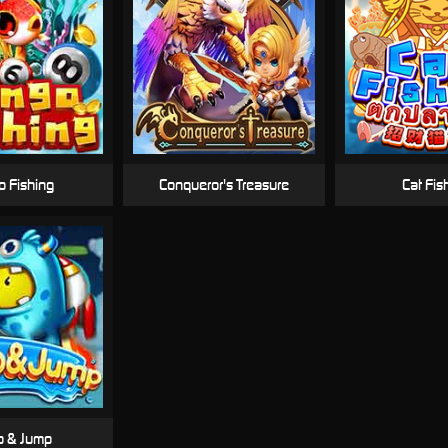
o Fishing
Conqueror's Treasure
Cat Fis
p & Jump