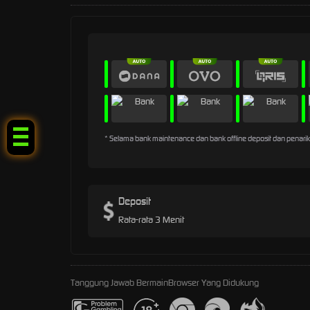
MENU
* Selama bank maintenance dan bank offline deposit dan penarik
Deposit
Rata-rata 3 Menit
Tanggung Jawab Bermain
Browser Yang Didukung